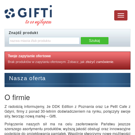
Toggle
navigatio
Znajdź produkt
Twoje zapytanie ofertowe
Brak produktów w zapytaniu ofertowym. Zobacz, jak
złożyć zamówienie
.
Nasza oferta
O firmie
Z radością informujemy, że DDK Edition z Poznania oraz Le Petit Cafe z
Gdyni, firmy z ponad 30-letnim doświadczeniem na rynku, połączyły swoje
siły, tworząc nową markę – Gifti.
Połączenie naszych sił ma na celu zaoferowanie Państwu jeszcze
szerszego asortymentu produktów, wyższą jakość obsługi oraz innowacyjne
podejście do projektowania pamiątek. Wspólnie stworzymy nowe możliwości